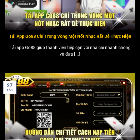
Tải App Go88 Chỉ Trong Vòng Một Nốt Nhạc Rất Dễ Thực Hiện
Tải app Go88 giúp thành viên tiếp cận với nhà cái nhanh chóng
và đưa [...]
27
Th3