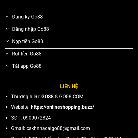
Đăng ký Go88
Đăng nhập Go88
Nạp tiền Go88
Rút tiền Go88
Tải app Go88
LIÊN HỆ
Thương hiệu:
GO88
& GO88.COM
Website:
https://onlineshopping.buzz/
SĐT: 0909072824
Gmail:
cskhnhacaigo88@gmail.com