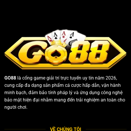
GO88
là cổng game giải trí trực tuyến uy tín năm 2026,
cung cấp đa dạng sản phẩm cá cược hấp dẫn, vận hành
minh bạch, đảm bảo tính pháp lý và ứng dụng công nghệ
bảo mật hiện đại nhằm mang đến trải nghiệm an toàn cho
người chơi.
VỀ CHÚNG TÔI