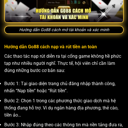
Hướng dẫn Go88 cách mở tài khoản và xác minh
Hướng dẫn Go88 cách nạp và rút tiền an toàn
Các thao tác nạp rút diễn ra tại cổng game không hề phức
tạp như nhiều người nghĩ. Thực tế, hội viên chỉ cần làm
đúng những bước cơ bản sau:
Bước 1: Tại giao diện trang chủ đăng nhập thành công,
nhấn “Nạp tiền” hoặc “Rút tiền”.
Bước 2: Chọn 1 trong các phương thức giao dịch mà hệ
thống đang hỗ trợ. Ví dụ ngân hàng địa phương, thẻ cào,
tiền ảo…
Bước 3: Nhập đúng theo các thông tin mà nền tảng đưa ra,