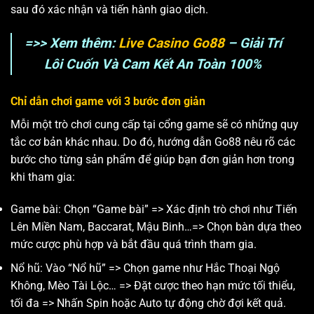
sau đó xác nhận và tiến hành giao dịch.
=>> Xem thêm:
Live Casino Go88
– Giải Trí
Lôi Cuốn Và Cam Kết An Toàn 100%
Chỉ dẫn chơi game với 3 bước đơn giản
Mỗi một trò chơi cung cấp tại cổng game sẽ có những quy
tắc cơ bản khác nhau. Do đó, hướng dẫn Go88 nêu rõ các
bước cho từng sản phẩm để giúp bạn đơn giản hơn trong
khi tham gia:
Game bài: Chọn “Game bài” => Xác định trò chơi như Tiến
Lên Miền Nam, Baccarat, Mậu Binh…=> Chọn bàn dựa theo
mức cược phù hợp và bắt đầu quá trình tham gia.
Nổ hũ: Vào “Nổ hũ” => Chọn game như Hắc Thoại Ngộ
Không, Mèo Tài Lộc… => Đặt cược theo hạn mức tối thiểu,
tối đa => Nhấn Spin hoặc Auto tự động chờ đợi kết quả.